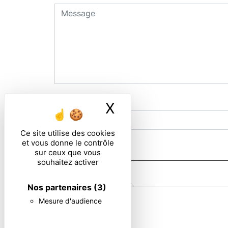
Combien font zero plus quatre
X
Masquer le ban
Ce site utilise des cookies
et vous donne le contrôle
En cochant cette case, j'accepte les condi
sur ceux que vous
souhaitez activer
Nos partenaires
(3)
** Les données personnelles communiquées sont nécessaires au
Mesure d'audience
d’effacement, de portabilité, de limitation, d’opposition, 
d’organiser le sort de vos données post-mortem. Vous pouvez
données pendant la période de prise de contact puis pendan