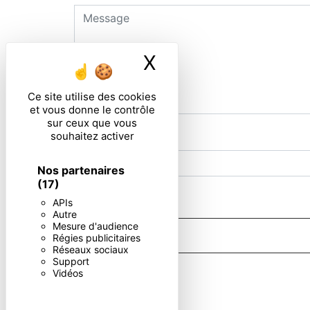
X
Masquer le ban
Ce site utilise des cookies
et vous donne le contrôle
sur ceux que vous
souhaitez activer
Combien font huit plus trois
Nos partenaires
(17)
En cochant cette case, j'accepte les condi
APIs
Autre
Mesure d'audience
Régies publicitaires
Réseaux sociaux
Support
** Les données personnelles communiquées sont nécessaires au
Vidéos
d’effacement, de portabilité, de limitation, d’opposition, 
d’organiser le sort de vos données post-mortem. Vous pouvez
données pendant la période de prise de contact puis pendan