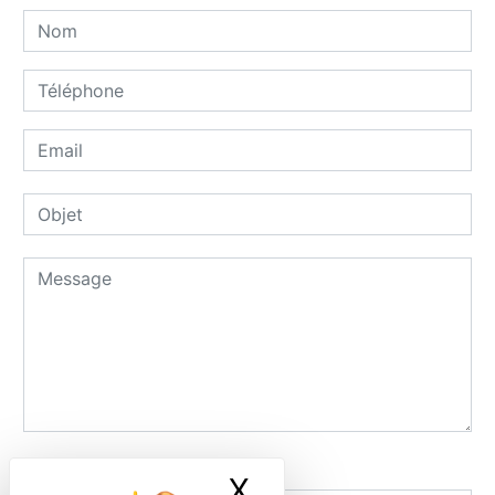
Combien font zero plus six
X
Masquer le ban